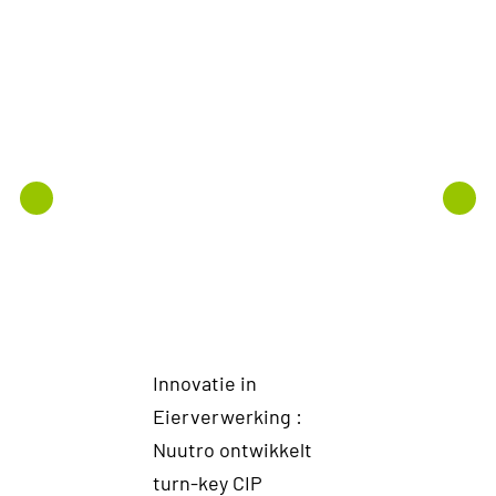
Innovatie in
Van Lab n
Eierverwerking :
Industrie
Nuutro ontwikkelt
onderste
turn-key CIP
bij de sca