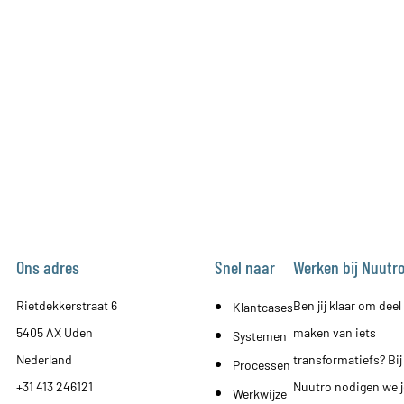
Ons adres
Snel naar
Werken bij Nuutr
Rietdekkerstraat 6
Ben jij klaar om deel 
Klantcases
5405 AX Uden
maken van iets
Systemen
Nederland
transformatiefs? Bij
Processen
+31 413 246121
Nuutro nodigen we j
Werkwijze