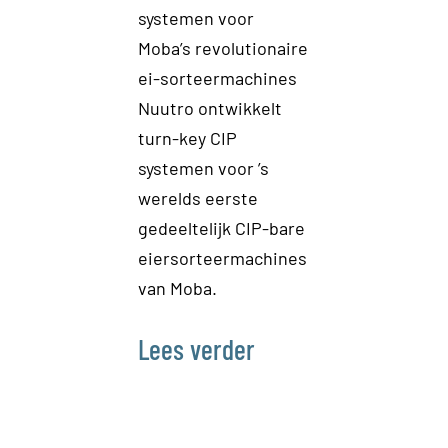
systemen voor
revolutio
Moba’s revolutionaire
grassap 
ei-sorteermachines
Het gras 
Nuutro ontwikkelt
groenst b
turn-key CIP
Onlangs t
systemen voor ’s
een strat
werelds eerste
samenwer
gedeeltelijk CIP-bare
met Grass
eiersorteermachines
ontwikkel
van Moba.
revolutio
grassap
Lees verder
verwerkin
Lees ve