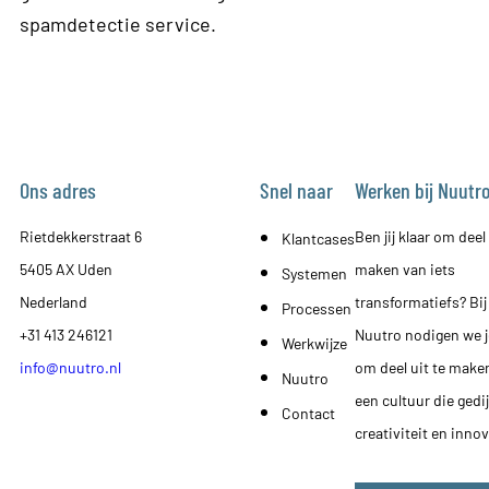
spamdetectie service.
Ons adres
Snel naar
Werken bij Nuutr
Rietdekkerstraat 6
Ben jij klaar om deel 
Klantcases
5405 AX Uden
maken van iets
Systemen
Nederland
transformatiefs? Bij
Processen
+31 413 246121
Nuutro nodigen we j
Werkwijze
info@nuutro.nl
om deel uit te make
Nuutro
een cultuur die gedi
Contact
creativiteit en innov