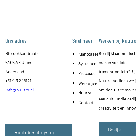
Ons adres
Snel naar
Werken bij Nuutr
Rietdekkerstraat 6
Ben jij klaar om deel 
Klantcases
5405 AX Uden
maken van iets
Systemen
Nederland
transformatiefs? Bij
Processen
+31 413 246121
Nuutro nodigen we j
Werkwijze
info@nuutro.nl
om deel uit te make
Nuutro
een cultuur die gedi
Contact
creativiteit en innov
Bekijk
Routebeschrijving