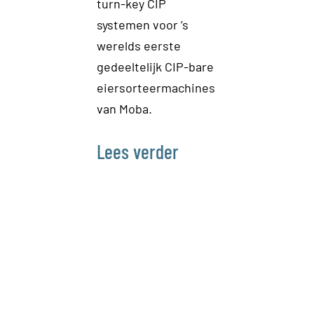
turn-key CIP
Onlangs t
systemen voor ’s
een strat
werelds eerste
samenwer
gedeeltelijk CIP-bare
met Grass
eiersorteermachines
ontwikkel
van Moba.
revolutio
grassap
Lees verder
verwerkin
Lees ve