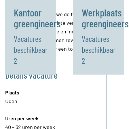
Kantoor
Werkplaats
Bij Nuutro co-creëren we de toekomst van voedsel
greengineers
greengineers
door baanbrekend werk te verrichten op het gebied
van duurzame, flexibele en innovatieve
Vacatures
Vacatures
procesapparatuur. Samen revolutioneren we de
beschikbaar
beschikbaar
voedselproductie voor een toegankelijkere en
duurzamere wereld.
2
2
Details vacature
Plaats
Uden
Uren per week
40 – 32 uren per week