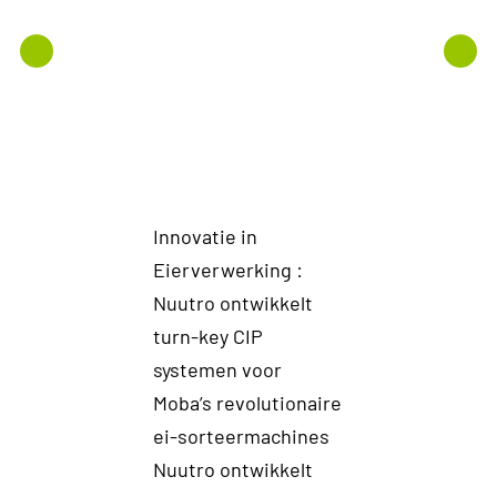
Innovatie in
Van Lab n
Eierverwerking :
Industrie
Nuutro ontwikkelt
onderste
turn-key CIP
bij de sca
systemen voor
revolutio
Moba’s revolutionaire
grassap 
ei-sorteermachines
Het gras 
Nuutro ontwikkelt
groenst b